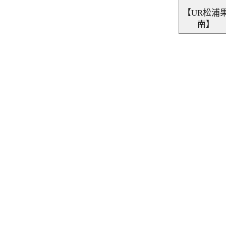
出
【UR松浦
南】