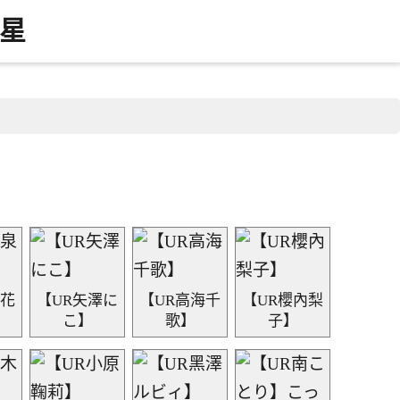
明星
泉花
【UR矢澤に
【UR高海千
【UR櫻內梨
こ】
歌】
子】