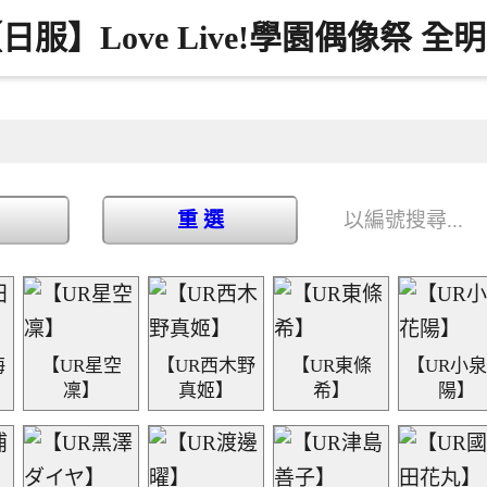
日服】Love Live!學園偶像祭 全
重 選
海
【UR星空
【UR西木野
【UR東條
【UR小
凜】
真姬】
希】
陽】