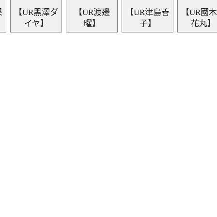
果
【UR黑澤ダ
【UR渡邊
【UR津島善
【UR國
イヤ】
曜】
子】
花丸】