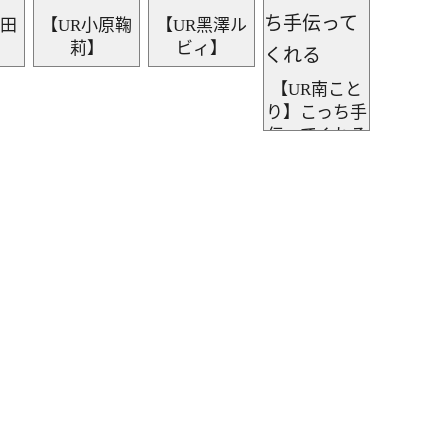
木田
【UR小原鞠
【UR黑澤ル
莉】
ビィ】
【UR南こと
り】こっち手
伝ってくれる