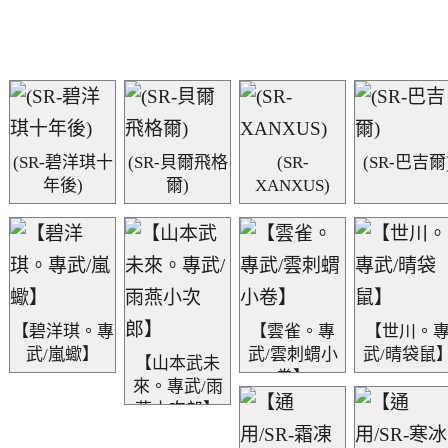
(SR-碧洋琪十
(SR-貝爾飛格
(SR-
(SR-巴吉爾
年後)
爾)
XANXUS)
【碧洋琪。專
【雲雀。專
【世川。
武/嵐蠍】
武/雲刺蝟小
武/晴袋鼠
【山本武未
卷】
來。專武/雨
燕小次郎】