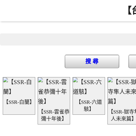
【
搜 尋
【SSR-白蘭】
【SSR-六道
駭】
【SSR-雲雀恭
【SSR-獄寺
彌十年後】
人未來篇